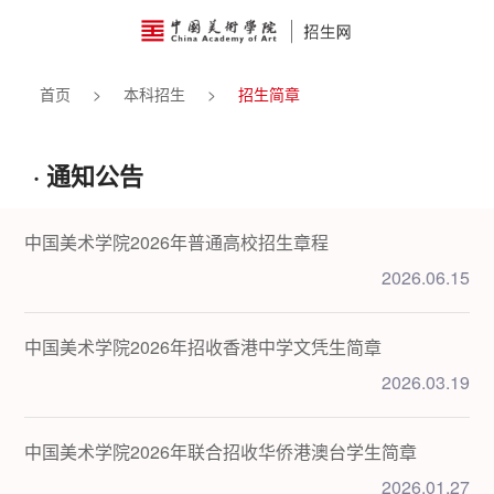
首页
>
本科招生
>
招生简章
首
页
本
· 通知公告
科
硕
中国美术学院2026年普通高校招生章程
招
士
博
2026.06.15
生
招
士
附
中国美术学院2026年招收香港中学文凭生简章
生
招
中
其
2026.03.19
生
招
他
报
中国美术学院2026年联合招收华侨港澳台学生简章
生
招
考
网
2026.01.27