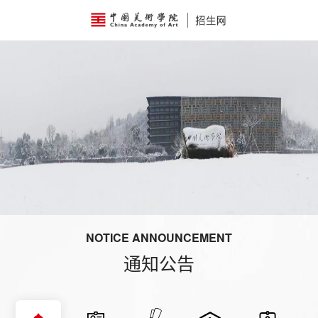
首
页
本
科
硕
招
士
博
生
招
士
附
NOTICE ANNOUNCEMENT
生
招
中
其
通知公告
生
招
他
报
生
招
考
网