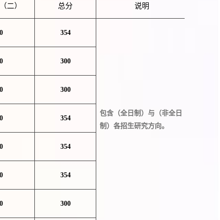
（二）
总分
说明
0
354
0
300
0
300
包含（全日制）与（非全日
0
354
制）各招生研究方向。
0
354
0
354
0
300