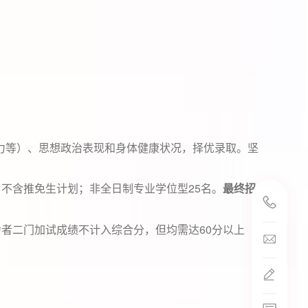
力等）、思想政治表现和身体健康状况，择优录取。坚
25
最终招
）不含推免生计划；非全日制专业学位型
名。
邮箱(本科招生)：z
60
力者二门加试成绩不计入综合分，但均需达
分以上
邮箱(研究生招生)：
邮箱(国际招生)：c