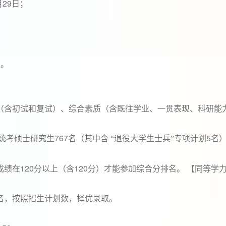
29
月
日；
区。
（含初试和复试）、综合素质（含既往学业、一贯表现、科研能
767
5
统考硕士研究生
名（其中含
“退役大学生士兵”专项计划
名
120
120
成绩在
分以上（含
分）才能参加综合分排名。
【同等学
名，按照招生计划数，择优录取。