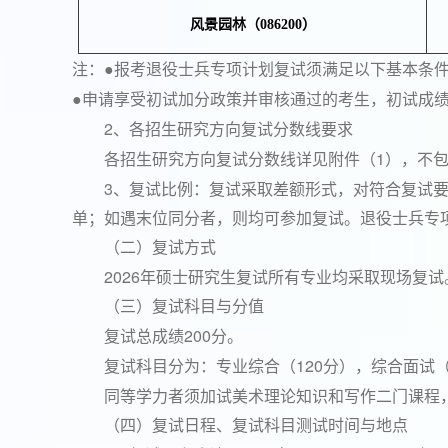
风景园林
（086200）
注：●
报考退役士兵专项计划复试须满足以下基本条
●
申请享受初试加分政策并审核通过的考生，初试成
2
、各招生研究方向复试分数线要求
1
各招生研究方向复试分数线详见附件（
），不
3
、复试比例：复试采取差额形式，对符合复试
单；如遇末位同分者，则均可参加复试。退役士兵专
（二）复试方式
2026
年硕士研究生复试所有专业均采取现场复试
（三）复试科目与分值
200
复试总成绩
分。
120
复试科目分为：专业综合（
分），综合面试
同等学力者须加试美术理论知识和写作二门课程
（四）复试日程、复试科目测试时间与地点