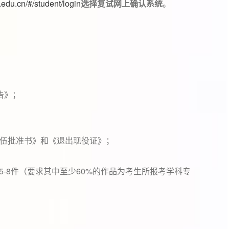
a.edu.cn/#/student/login
选择复试网上确认系统
。
告》；
入伍批准书》和《退出现役证》；
5-8
60%
件（要求其中至少
的作品为考生所报考学科专