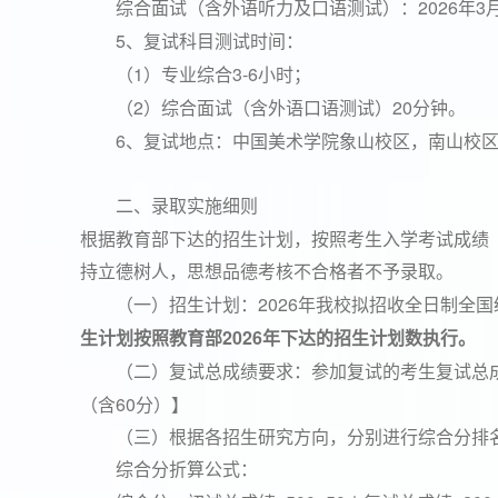
2026
3
综合面试（含外语听力及口语测试）：
年
5
、复试科目测试时间：
1
3-6
（
）专业综合
小时；
2
20
（
）综合面试（含外语口语测试）
分钟。
6
、复试地点：中国美术学院象山校区，南山校
二、录取实施细则
根据教育部下达的招生计划，按照考生入学考试成绩
持立德树人，思想品德考核不合格者不予录取。
2026
（一）招生计划：
年我校拟招收全日制全国
生计划按照教育部
2026
年下达的招生计划数执行。
（二）复试总成绩要求：参加复试的考生复试总
60
（含
分）】
（三）根据各招生研究方向，分别进行综合分排
综合分折算公式：