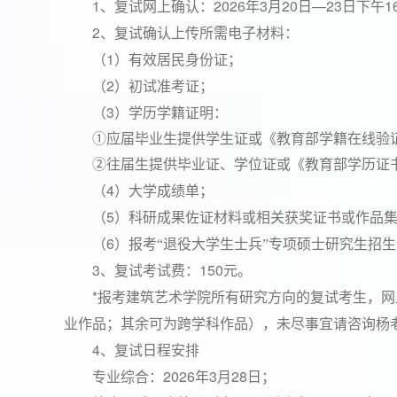
1
2026
3
20
—23
1
、复试网上确认：
年
月
日
日下午
2
、复试确认上传所需电子材料：
1
（
）有效居民身份证；
2
（
）初试准考证；
3
（
）学历学籍证明：
①应届毕业生提供学生证或《教育部学籍在线验
②往届生提供毕业证、学位证或《教育部学历证
4
（
）大学成绩单；
5
（
）科研成果佐证材料或相关获奖证书或作品
6
（
）报考“退役大学生士兵”专项硕士研究生招
3
150
、复试考试费：
元。
*
报考建筑艺术学院所有研究方向的复试考生，网
业作品；其余可为跨学科作品），未尽事宜请咨询杨
4
、复试日程安排
2026
3
28
专业综合：
年
月
日；