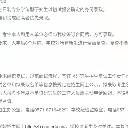
50
×
全日制专业学位型研究生以初试报名确定的身份录取。
照初试成绩高者优先录取。
，考生本人和用人单位必须与我校签订合同后，方可录取。
3
要求，入学后
个月内，学校对所有新生进行全面复查。复查不
要求组织复试，规范面试流程，签订《研究生招生复试工作责任
试名单和拟录取名单等信息按规定在招生网上公示，拟录取考生
系人报考本年度本单位研究生的工作人员应主动申请回避，不得
程监督。
0571-87164629
0571
招生办公室，电话
；学校纪检监察室，电话
http://zb.caa.edu.cn/
学院招生网上
，学校请考生及时关注。本复