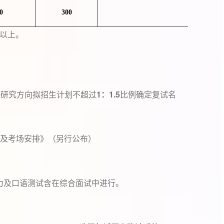
0
300
以上。
1
1.5
各研究方向拟招生计划不超过
：
比例确定复试名
及考场安排》（另行公布）
力及口语测试含在综合面试中进行。