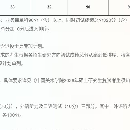
35
35
90
9
90
320
件：业务课单科
分（含）以上，同时初试成绩总分
分（含）
10
绩总分加
分后进入排序。
包含退役士兵专项计划。
要求的考生根据各招生研究方向初试成绩总分从高到低排序，按
项计划单列。
2026
。具体要求详见《中国美术学院
年硕士研究生复试考生须知
70
10
（
分），外语听力及口语测试（
分）三部分。其中：外语听
100
，各
分。